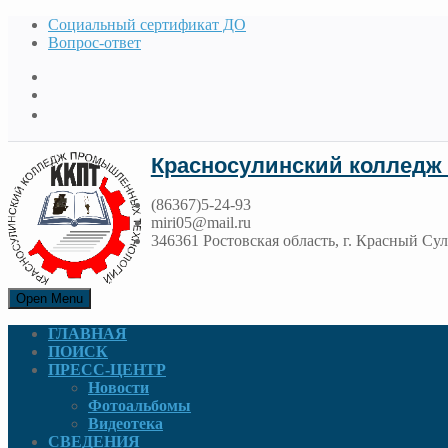
Социальный сертификат ДО
Вопрос-ответ
Красносулинский колледж
(86367)5-24-93
miri05@mail.ru
346361 Ростовская область, г. Красный Сул
Open Menu
ГЛАВНАЯ
ПОИСК
ПРЕСС-ЦЕНТР
Новости
Фотоальбомы
Видеотека
СВЕДЕНИЯ