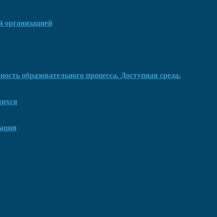
й организацией
ость образовательного процесса. Доступная среда.
щихся
зации