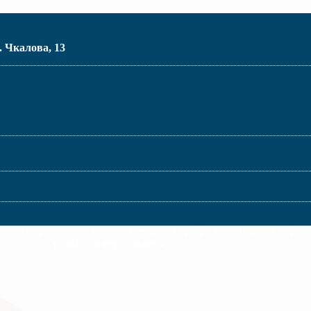
. Чкалова, 13
много учреждения дополнительного профессионального образ
развития образования».