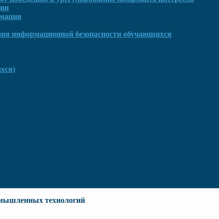
ции
рмация
ния информационной безопасности обучающихся
хся)
омышленных технологий