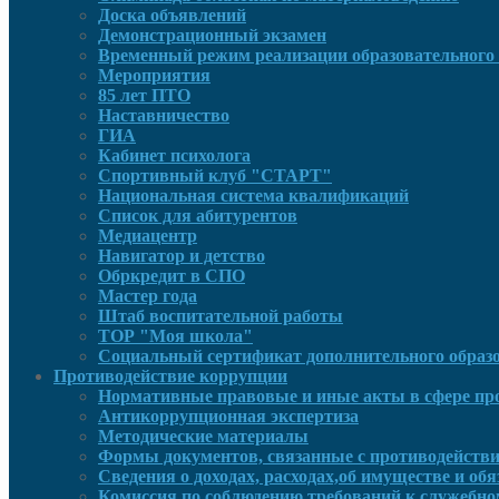
Доска объявлений
Демонстрационный экзамен
Временный режим реализации образовательного 
Мероприятия
85 лет ПТО
Наставничество
ГИА
Кабинет психолога
Спортивный клуб "СТАРТ"
Национальная система квалификаций
Список для абитурентов
Медиацентр
Навигатор и детство
Обркредит в СПО
Мастер года
Штаб воспитательной работы
ТОР "Моя школа"
Социальный сертификат дополнительного образ
Противодействие коррупции
Нормативные правовые и иные акты в сфере пр
Антикоррупционная экспертиза
Методические материалы
Формы документов, связанные с противодействи
Сведения о доходах, расходах,об имуществе и об
Комиссия по соблюдению требований к служебно