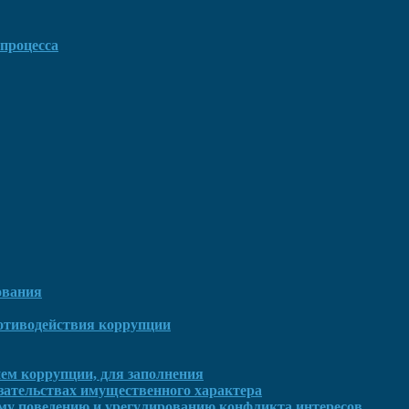
процесса
ования
отиводействия коррупции
ем коррупции, для заполнения
язательствах имущественного характера
му поведению и урегулированию конфликта интересов