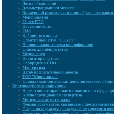
Доска объявлений
Демонстрационный экзамен
Временный режим реализации образовательного 
Мероприятия
85 лет ПТО
Наставничество
ГИА
Кабинет психолога
Спортивный клуб "СТАРТ"
Национальная система квалификаций
Список для абитурентов
Медиацентр
Навигатор и детство
Обркредит в СПО
Мастер года
Штаб воспитательной работы
ТОР "Моя школа"
Социальный сертификат дополнительного образ
Противодействие коррупции
Нормативные правовые и иные акты в сфере пр
Антикоррупционная экспертиза
Методические материалы
Формы документов, связанные с противодействи
Сведения о доходах, расходах,об имуществе и об
Комиссия по соблюдению требований к служебно