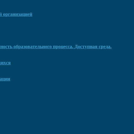
й организацией
ость образовательного процесса. Доступная среда.
щихся
зации