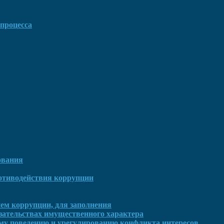
процесса
ования
отиводействия коррупции
ем коррупции, для заполнения
язательствах имущественного характера
му поведению и урегулированию конфликта интересов