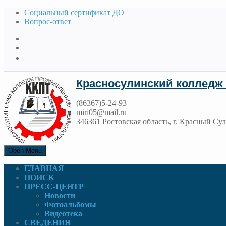
Социальный сертификат ДО
Вопрос-ответ
Красносулинский колледж
(86367)5-24-93
miri05@mail.ru
346361 Ростовская область, г. Красный Сул
Open Menu
ГЛАВНАЯ
ПОИСК
ПРЕСС-ЦЕНТР
Новости
Фотоальбомы
Видеотека
СВЕДЕНИЯ