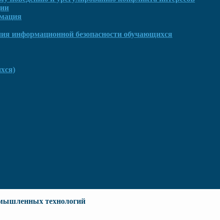
ции
рмация
ния информационной безопасности обучающихся
хся)
омышленных технологий