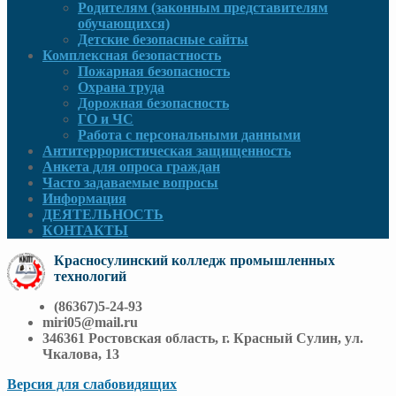
Родителям (законным представителям
обучающихся)
Детские безопасные сайты
Комплексная безопастность
Пожарная безопасность
Охрана труда
Дорожная безопасность
ГО и ЧС
Работа с персональными данными
Антитеррористическая защищенность
Анкета для опроса граждан
Часто задаваемые вопросы
Информация
ДЕЯТЕЛЬНОСТЬ
КОНТАКТЫ
Красносулинский колледж промышленных
технологий
(86367)5-24-93
miri05@mail.ru
346361 Ростовская область, г. Красный Сулин, ул.
Чкалова, 13
Версия для слабовидящих