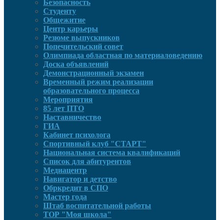
Безопасность
Студенту
Общежитие
Центр карьеры
Резюме выпускников
Попечительский совет
Олимпиада областная по материаловедению
Доска объявлений
Демонстрационный экзамен
Временный режим реализации
образовательного процесса
Мероприятия
85 лет ПТО
Наставничество
ГИА
Кабинет психолога
Спортивный клуб "СТАРТ"
Национальная система квалификаций
Список для абитурентов
Медиацентр
Навигатор и детство
Обркредит в СПО
Мастер года
Штаб воспитательной работы
ТОР "Моя школа"