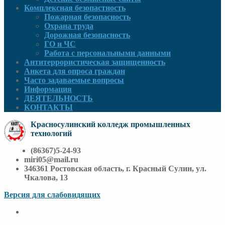
Комплексная безопастность
Пожарная безопасность
Охрана труда
Дорожная безопасность
ГО и ЧС
Работа с персональными данными
Антитеррористическая защищенность
Анкета для опроса граждан
Часто задаваемые вопросы
Информация
ДЕЯТЕЛЬНОСТЬ
КОНТАКТЫ
Красносулинский колледж промышленных
технологий
(86367)5-24-93
miri05@mail.ru
346361 Ростовская область, г. Красный Сулин, ул.
Чкалова, 13
Версия для слабовидящих