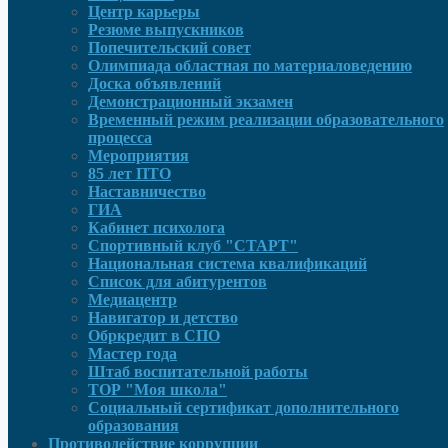
Центр карьеры
Резюме выпускников
Попечительский совет
Олимпиада областная по материаловедению
Доска объявлений
Демонстрационный экзамен
Временный режим реализации образовательного
процесса
Мероприятия
85 лет ПТО
Наставничество
ГИА
Кабинет психолога
Спортивный клуб "СТАРТ"
Национальная система квалификаций
Список для абитурентов
Медиацентр
Навигатор и детство
Обркредит в СПО
Мастер года
Штаб воспитательной работы
ТОР "Моя школа"
Социальный сертификат дополнительного
образования
Противодействие коррупции